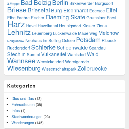
Bad Belzig
Berlin
Birkenwerder
Borgsdorf
3.Etappe
Briese
Briesetal
Eifel
Burg Eisenhardt
Edersee
Flaeming Skate
Elbe
Faehre
Fischer
Grumsiner Forst
Harz
Havel
Havelkanal
Hennigsdorf
Kloster Zinna
Lehnitz
Melchow
Leuenberg
Luckenwalde
Mauerweg
Potsdam
Neuhaus im Solling
Ostsee
Ribbeck
Neuglobsow
Schierke
Schoenwalde
Ruedersdorf
Spandau
Stechlin
Vulkaneifel
Wald
Summt
Wahlsdorf
Wannsee
Wensickendorf
Wernigerode
Wiesenburg
Zollbruecke
Wissenschaftspark
Kategorien
Dies und Das
(13)
Fahrradtouren
(38)
Infos
(1)
Stadtwanderungen
(23)
Wanderungen
(145)