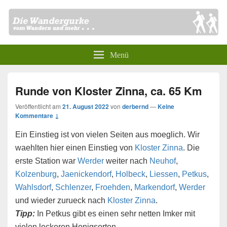
Menü
Runde von Kloster Zinna, ca. 65 Km
Veröffentlicht am
21. August 2022
von
derbernd
—
Keine
Kommentare ↓
Ein Einstieg ist von vielen Seiten aus moeglich. Wir
waehlten hier einen Einstieg von
Kloster Zinna
. Die
erste Station war
Werder
weiter nach
Neuhof
,
Kolzenburg
,
Jaenickendorf
,
Holbeck
,
Liessen
,
Petkus
,
Wahlsdorf
,
Schlenzer
,
Froehden
,
Markendorf
,
Werder
und wieder zurueck nach
Kloster Zinna
.
Tipp:
In Petkus gibt es einen sehr netten Imker mit
vielen leckeren Honigsorten.