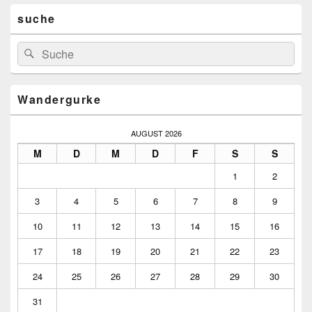
Primärer
suche
Seitenleisten-
Widgetbereich
Suchen
Suchen
nach:
Wandergurke
AUGUST 2026
M
D
M
D
F
S
S
1
2
3
4
5
6
7
8
9
10
11
12
13
14
15
16
17
18
19
20
21
22
23
24
25
26
27
28
29
30
31