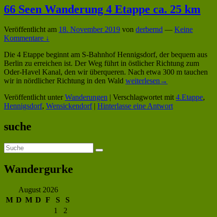
km
66 Seen Wanderung 4 Etappe ca. 25 km
Veröffentlicht am
18. November 2019
von
derbernd
—
Keine
Kommentare ↓
Die 4 Etappe beginnt am S-Bahnhof Hennigsdorf, der bequem aus
Berlin zu erreichen ist. Der Weg führt in östlicher Richtung zum
Oder-Havel Kanal, den wir überqueren. Nach etwa 300 m tauchen
66
wir in nördlicher Richtung in den Wald
weiterlesen
→
Seen
Veröffentlicht unter
Wanderungen
|
Verschlagwortet mit
4.Etappe
,
Wanderung
Hennigsdorf
,
Wensickendorf
|
Hinterlasse eine Antwort
4
Etappe
Primärer
ca.
suche
25
Seitenleisten-
km
Suchen
Widgetbereich
Suchen
nach:
Wandergurke
August 2026
M
D
M
D
F
S
S
1
2