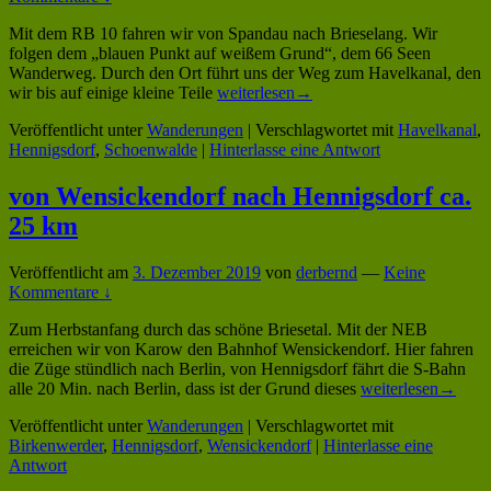
Mit dem RB 10 fahren wir von Spandau nach Brieselang. Wir
folgen dem „blauen Punkt auf weißem Grund“, dem 66 Seen
Wanderweg. Durch den Ort führt uns der Weg zum Havelkanal, den
von
wir bis auf einige kleine Teile
weiterlesen
→
Brieselang
Veröffentlicht unter
Wanderungen
|
Verschlagwortet mit
Havelkanal
,
nach
Hennigsdorf
,
Schoenwalde
|
Hinterlasse eine Antwort
Hennigsdorf,
ca.
22
von Wensickendorf nach Hennigsdorf ca.
Km
25 km
Veröffentlicht am
3. Dezember 2019
von
derbernd
—
Keine
Kommentare ↓
Zum Herbstanfang durch das schöne Briesetal. Mit der NEB
erreichen wir von Karow den Bahnhof Wensickendorf. Hier fahren
die Züge stündlich nach Berlin, von Hennigsdorf fährt die S-Bahn
von
alle 20 Min. nach Berlin, dass ist der Grund dieses
weiterlesen
→
Wensickendorf
Veröffentlicht unter
Wanderungen
|
Verschlagwortet mit
nach
Birkenwerder
,
Hennigsdorf
,
Wensickendorf
|
Hinterlasse eine
Hennigsdorf
Antwort
ca.
25