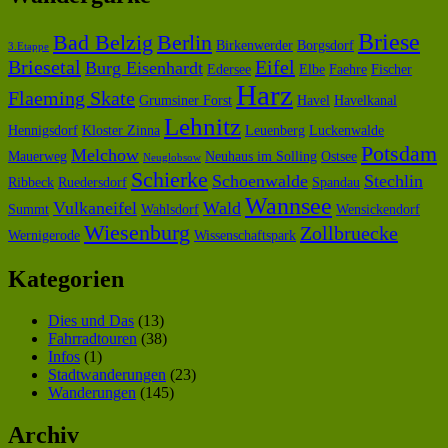
Briese
Bad Belzig
Berlin
Birkenwerder
Borgsdorf
3.Etappe
Briesetal
Eifel
Burg Eisenhardt
Edersee
Elbe
Faehre
Fischer
Harz
Flaeming Skate
Grumsiner Forst
Havel
Havelkanal
Lehnitz
Hennigsdorf
Kloster Zinna
Leuenberg
Luckenwalde
Potsdam
Melchow
Mauerweg
Neuhaus im Solling
Ostsee
Neuglobsow
Schierke
Schoenwalde
Stechlin
Ribbeck
Ruedersdorf
Spandau
Wannsee
Vulkaneifel
Wald
Summt
Wahlsdorf
Wensickendorf
Wiesenburg
Zollbruecke
Wernigerode
Wissenschaftspark
Kategorien
Dies und Das
(13)
Fahrradtouren
(38)
Infos
(1)
Stadtwanderungen
(23)
Wanderungen
(145)
Archiv