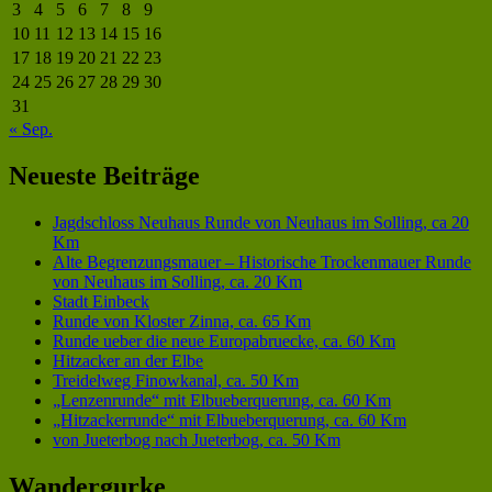
3
4
5
6
7
8
9
10
11
12
13
14
15
16
17
18
19
20
21
22
23
24
25
26
27
28
29
30
31
« Sep.
Neueste Beiträge
Jagdschloss Neuhaus Runde von Neuhaus im Solling, ca 20
Km
Alte Begrenzungsmauer – Historische Trockenmauer Runde
von Neuhaus im Solling, ca. 20 Km
Stadt Einbeck
Runde von Kloster Zinna, ca. 65 Km
Runde ueber die neue Europabruecke, ca. 60 Km
Hitzacker an der Elbe
Treidelweg Finowkanal, ca. 50 Km
„Lenzenrunde“ mit Elbueberquerung, ca. 60 Km
„Hitzackerrunde“ mit Elbueberquerung, ca. 60 Km
von Jueterbog nach Jueterbog, ca. 50 Km
Wandergurke