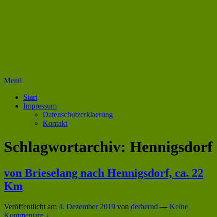
Zum
Inhalt
springen
Menü
Primäres
Start
Impressum
Menü
Datenschutzerklaerung
Kontakt
Schlagwortarchiv:
Hennigsdorf
von Brieselang nach Hennigsdorf, ca. 22
Km
Veröffentlicht am
4. Dezember 2019
von
derbernd
—
Keine
Kommentare ↓