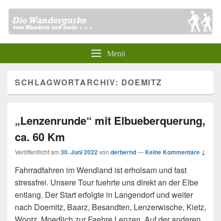
Menü
SCHLAGWORTARCHIV:
DOEMITZ
„Lenzenrunde“ mit Elbueberquerung,
ca. 60 Km
Veröffentlicht am
30. Juni 2022
von
derbernd
—
Keine Kommentare ↓
Fahrradfahren im Wendland ist erholsam und fast
stressfrei. Unsere Tour fuehrte uns direkt an der Elbe
entlang. Der Start erfolgte in Langendorf und weiter
nach Doemitz, Baarz, Besandten, Lenzerwische, Kietz,
Wootz, Moedlich zur Faehre Lenzen. Auf der anderen