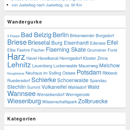
von Jueterbog nach Jueterbog, ca. 50 Km
Wandergurke
Bad Belzig
Berlin
Birkenwerder
Borgsdorf
3.Etappe
Briese
Briesetal
Eifel
Burg Eisenhardt
Edersee
Flaeming Skate
Elbe
Faehre
Fischer
Grumsiner Forst
Harz
Havel
Havelkanal
Hennigsdorf
Kloster Zinna
Lehnitz
Melchow
Leuenberg
Luckenwalde
Mauerweg
Potsdam
Neuhaus im Solling
Ostsee
Ribbeck
Neuglobsow
Schierke
Schoenwalde
Ruedersdorf
Spandau
Stechlin
Vulkaneifel
Wald
Summt
Wahlsdorf
Wannsee
Wensickendorf
Wernigerode
Wiesenburg
Zollbruecke
Wissenschaftspark
Kategorien