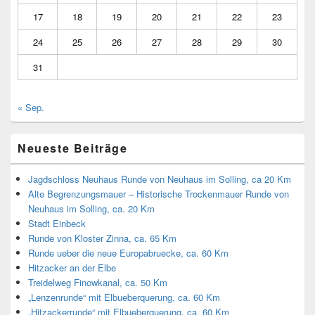
17
18
19
20
21
22
23
24
25
26
27
28
29
30
31
« Sep.
Neueste Beiträge
Jagdschloss Neuhaus Runde von Neuhaus im Solling, ca 20 Km
Alte Begrenzungsmauer – Historische Trockenmauer Runde von
Neuhaus im Solling, ca. 20 Km
Stadt Einbeck
Runde von Kloster Zinna, ca. 65 Km
Runde ueber die neue Europabruecke, ca. 60 Km
Hitzacker an der Elbe
Treidelweg Finowkanal, ca. 50 Km
„Lenzenrunde“ mit Elbueberquerung, ca. 60 Km
„Hitzackerrunde“ mit Elbueberquerung, ca. 60 Km