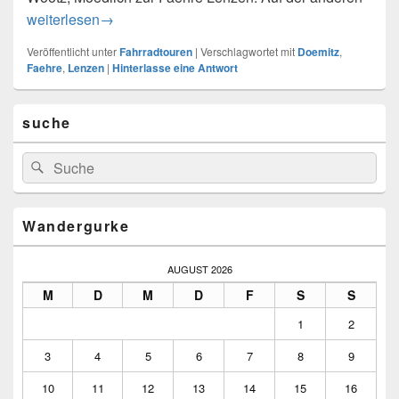
„Lenzenrunde“ mit Elbueberquerung, ca. 60 Km
weiterlesen
→
Veröffentlicht unter
Fahrradtouren
|
Verschlagwortet mit
Doemitz
,
Faehre
,
Lenzen
|
Hinterlasse eine Antwort
Primärer
suche
Seitenleisten-
Widgetbereich
Suchen
Suchen
nach:
Wandergurke
AUGUST 2026
M
D
M
D
F
S
S
1
2
3
4
5
6
7
8
9
10
11
12
13
14
15
16