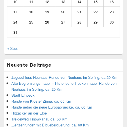
10
11
12
13
14
15
16
17
18
19
20
21
22
23
24
25
26
27
28
29
30
31
« Sep.
Neueste Beiträge
Jagdschloss Neuhaus Runde von Neuhaus im Solling, ca 20 Km
Alte Begrenzungsmauer – Historische Trockenmauer Runde von
Neuhaus im Solling, ca. 20 Km
Stadt Einbeck
Runde von Kloster Zinna, ca. 65 Km
Runde ueber die neue Europabruecke, ca. 60 Km
Hitzacker an der Elbe
Treidelweg Finowkanal, ca. 50 Km
„Lenzenrunde“ mit Elbueberquerung, ca. 60 Km