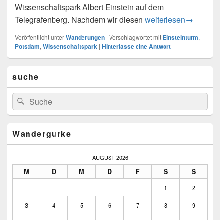
Wissenschaftspark Albert Einstein auf dem
Von Potsdam nach Po
Telegrafenberg. Nachdem wir diesen
weiterlesen
→
Veröffentlicht unter
Wanderungen
|
Verschlagwortet mit
Einsteinturm
,
Potsdam
,
Wissenschaftspark
|
Hinterlasse eine Antwort
Primärer
suche
Seitenleisten-
Widgetbereich
Suchen
Suchen
nach:
Wandergurke
AUGUST 2026
M
D
M
D
F
S
S
1
2
3
4
5
6
7
8
9