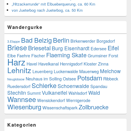
„Hitzackerrunde“ mit Elbueberquerung, ca. 60 Km
von Jueterbog nach Jueterbog, ca. 50 Km
Wandergurke
Bad Belzig
Berlin
Birkenwerder
Borgsdorf
3.Etappe
Briese
Briesetal
Eifel
Burg Eisenhardt
Edersee
Flaeming Skate
Elbe
Faehre
Fischer
Grumsiner Forst
Harz
Havel
Havelkanal
Hennigsdorf
Kloster Zinna
Lehnitz
Melchow
Leuenberg
Luckenwalde
Mauerweg
Potsdam
Neuhaus im Solling
Ostsee
Ribbeck
Neuglobsow
Schierke
Schoenwalde
Ruedersdorf
Spandau
Stechlin
Vulkaneifel
Wald
Summt
Wahlsdorf
Wannsee
Wensickendorf
Wernigerode
Wiesenburg
Zollbruecke
Wissenschaftspark
Kategorien