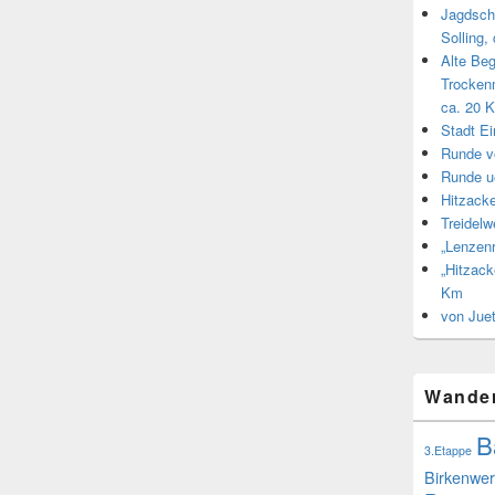
Jagdsch
Solling,
Alte Be
Trocken
ca. 20 
Stadt E
Runde v
Runde u
Hitzacke
Treidel
„Lenzen
„Hitzack
Km
von Jue
Wande
B
3.Etappe
Birkenwer