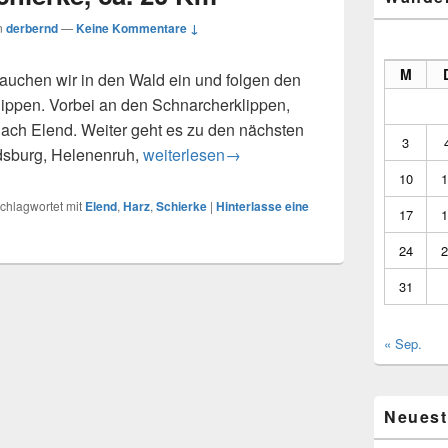
n
derbernd
—
Keine Kommentare ↓
M
auchen wir in den Wald ein und folgen den
ippen. Vorbei an den Schnarcherklippen,
ach Elend. Weiter geht es zu den nächsten
3
(Halb)Rund um Schierke, ca. 20 Km
dsburg, Helenenruh,
weiterlesen
→
10
1
chlagwortet mit
Elend
,
Harz
,
Schierke
|
Hinterlasse eine
17
1
24
2
31
« Sep.
Neuest