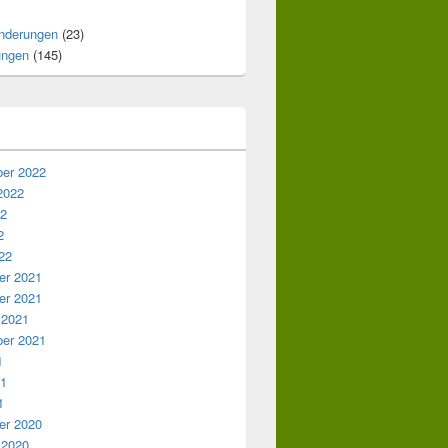
nderungen
(23)
ungen
(145)
er 2022
2022
22
2
22
r 2021
r 2021
 2021
er 2021
1
21
1
r 2020
 2020