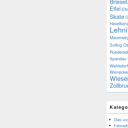
Brieset
Eifel
Elb
Skate
G
Havelkana
Lehni
Mauerwe
Solling
Os
Ruedersd
Spandau
Wahlsdorf
Wensicke
Wiese
Zollbr
Katego
Dies un
Fahrrad