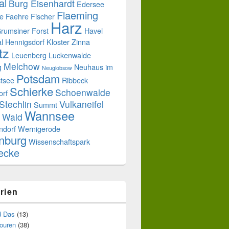
al
Burg Eisenhardt
Edersee
Flaeming
e
Faehre
Fischer
Harz
rumsiner Forst
Havel
l
Hennigsdorf
Kloster Zinna
tz
Leuenberg
Luckenwalde
Melchow
g
Neuhaus im
Neuglobsow
Potsdam
tsee
Ribbeck
Schierke
Schoenwalde
orf
Stechlin
Vulkaneifel
Summt
Wannsee
Wald
ndorf
Wernigerode
nburg
Wissenschaftspark
uecke
rien
d Das
(13)
touren
(38)