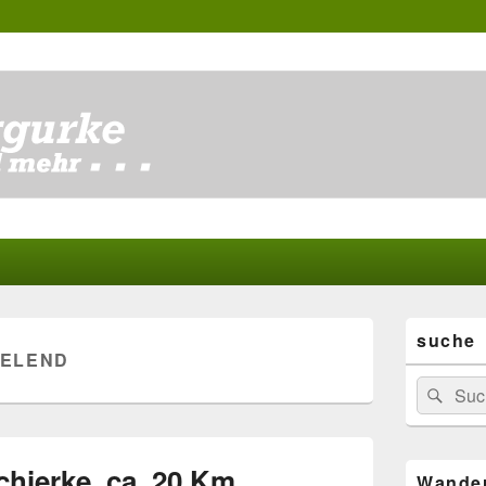
Primärer
suche
Seitenleisten
ELEND
Widgetberei
Suchen
Suc
nach:
hierke, ca. 20 Km
Wande