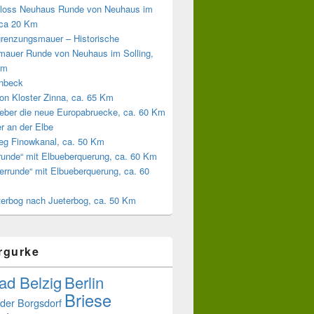
loss Neuhaus Runde von Neuhaus im
 ca 20 Km
grenzungsmauer – Historische
mauer Runde von Neuhaus im Solling,
Km
inbeck
on Kloster Zinna, ca. 65 Km
eber die neue Europabruecke, ca. 60 Km
r an der Elbe
weg Finowkanal, ca. 50 Km
runde“ mit Elbueberquerung, ca. 60 Km
errunde“ mit Elbueberquerung, ca. 60
terbog nach Jueterbog, ca. 50 Km
rgurke
ad Belzig
Berlin
Briese
der
Borgsdorf