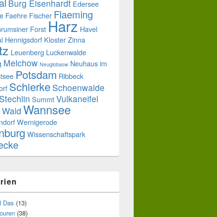
al
Burg Eisenhardt
Edersee
Flaeming
e
Faehre
Fischer
Harz
rumsiner Forst
Havel
l
Hennigsdorf
Kloster Zinna
tz
Leuenberg
Luckenwalde
Melchow
g
Neuhaus im
Neuglobsow
Potsdam
tsee
Ribbeck
Schierke
Schoenwalde
orf
Stechlin
Vulkaneifel
Summt
Wannsee
Wald
ndorf
Wernigerode
nburg
Wissenschaftspark
uecke
rien
d Das
(13)
touren
(38)