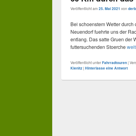
Veröffentlicht am
25. Mai 2021
von
derb
Bei schoenstem Wetter durch 
Neuendorf fuehrte uns der Ra
entlang. Das satte Gruen der
60 K
futtersuchenden Stoerche
weit
Veröffentlicht unter
Fahrradtouren
|
Ver
Kienitz
|
Hinterlasse eine Antwort