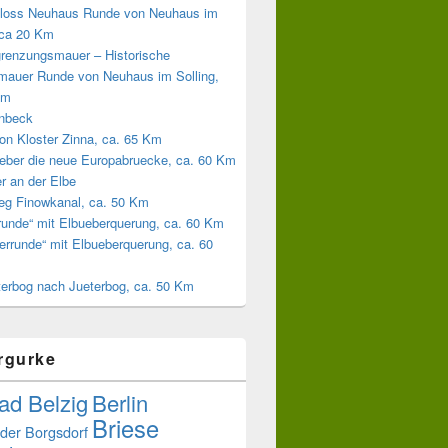
loss Neuhaus Runde von Neuhaus im
 ca 20 Km
grenzungsmauer – Historische
mauer Runde von Neuhaus im Solling,
Km
inbeck
on Kloster Zinna, ca. 65 Km
eber die neue Europabruecke, ca. 60 Km
r an der Elbe
weg Finowkanal, ca. 50 Km
runde“ mit Elbueberquerung, ca. 60 Km
errunde“ mit Elbueberquerung, ca. 60
terbog nach Jueterbog, ca. 50 Km
rgurke
ad Belzig
Berlin
Briese
der
Borgsdorf