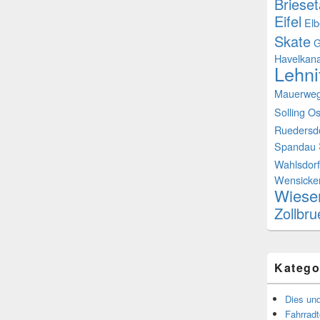
Brieset
Eifel
Elb
Skate
G
Havelkana
Lehni
Mauerwe
Solling
Os
Ruedersd
Spandau
Wahlsdorf
Wensicke
Wiese
Zollbr
Katego
Dies un
Fahrrad