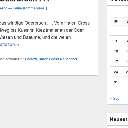
ernd
—
Keine Kommentare ↓
M
das windige Oderbruch . . . Vom Hafen Gross
dweg bis Kuestrin Kiez immer an der Oder
 Wiesen und Baeume, und die vielen
3
m durch das Oderbruch . . .
erlesen
→
10
1
schlagwortet mit
Golzow
,
Hafen Gross Neuendorf
,
17
1
24
2
31
« Sep.
Neuest