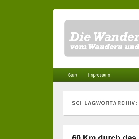
Primäres
Start
Impressum
Menü
SCHLAGWORTARCHIV:
60 Km durch das O