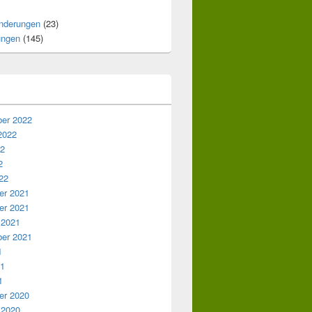
nderungen
(23)
ungen
(145)
er 2022
2022
22
2
22
r 2021
r 2021
 2021
er 2021
1
21
1
r 2020
 2020