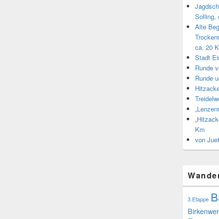
Jagdsch
Solling,
Alte Be
Trocken
ca. 20 
Stadt E
Runde v
Runde u
Hitzacke
Treidel
„Lenzen
„Hitzack
Km
von Jue
Wande
B
3.Etappe
Birkenwer