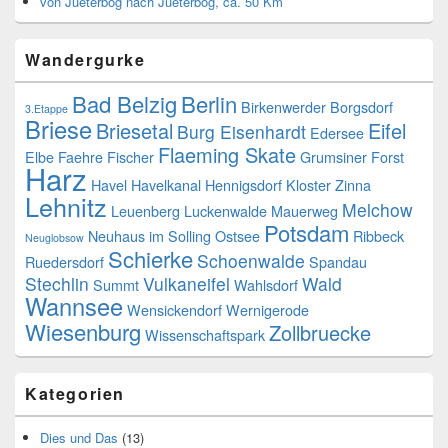
von Jueterbog nach Jueterbog, ca. 50 Km
Wandergurke
Bad Belzig
Berlin
Birkenwerder
Borgsdorf
3.Etappe
Briese
Briesetal
Eifel
Burg Eisenhardt
Edersee
Flaeming Skate
Elbe
Faehre
Fischer
Grumsiner Forst
Harz
Havel
Havelkanal
Hennigsdorf
Kloster Zinna
Lehnitz
Melchow
Leuenberg
Luckenwalde
Mauerweg
Potsdam
Neuhaus im Solling
Ostsee
Ribbeck
Neuglobsow
Schierke
Schoenwalde
Ruedersdorf
Spandau
Stechlin
Vulkaneifel
Wald
Summt
Wahlsdorf
Wannsee
Wensickendorf
Wernigerode
Wiesenburg
Zollbruecke
Wissenschaftspark
Kategorien
Dies und Das
(13)