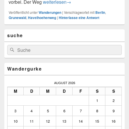
Der Havelhoehenweg, ca. 10 Km
vorbei. Der Weg
weiterlesen
→
Veröffentlicht unter
Wanderungen
|
Verschlagwortet mit
Berlin
,
Grunewald
,
Havelhoehenweg
|
Hinterlasse eine Antwort
Primärer
suche
Seitenleisten-
Widgetbereich
Suchen
Suchen
nach:
Wandergurke
AUGUST 2026
M
D
M
D
F
S
S
1
2
3
4
5
6
7
8
9
10
11
12
13
14
15
16