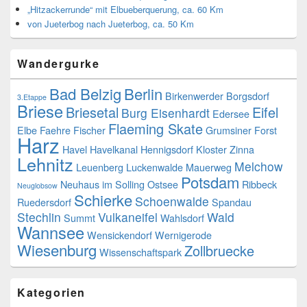
„Hitzackerrunde“ mit Elbueberquerung, ca. 60 Km
von Jueterbog nach Jueterbog, ca. 50 Km
Wandergurke
Bad Belzig
Berlin
Birkenwerder
Borgsdorf
3.Etappe
Briese
Briesetal
Eifel
Burg Eisenhardt
Edersee
Flaeming Skate
Elbe
Faehre
Fischer
Grumsiner Forst
Harz
Havel
Havelkanal
Hennigsdorf
Kloster Zinna
Lehnitz
Melchow
Leuenberg
Luckenwalde
Mauerweg
Potsdam
Neuhaus im Solling
Ostsee
Ribbeck
Neuglobsow
Schierke
Schoenwalde
Ruedersdorf
Spandau
Stechlin
Vulkaneifel
Wald
Summt
Wahlsdorf
Wannsee
Wensickendorf
Wernigerode
Wiesenburg
Zollbruecke
Wissenschaftspark
Kategorien