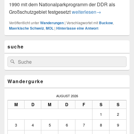
1990 mit dem Nationalparkprogramm der DDR als
Rundtour in der Maerkischen
Großschutzgebiet festgesetzt
weiterlesen
→
Veröffentlicht unter
Wanderungen
|
Verschlagwortet mit
Buckow
,
Maerkische Schweiz
,
MOL
|
Hinterlasse eine Antwort
Primärer
suche
Seitenleisten-
Widgetbereich
Suchen
Suchen
nach:
Wandergurke
AUGUST 2026
M
D
M
D
F
S
S
1
2
3
4
5
6
7
8
9