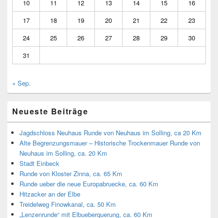
10
11
12
13
14
15
16
17
18
19
20
21
22
23
24
25
26
27
28
29
30
31
« Sep.
Neueste Beiträge
Jagdschloss Neuhaus Runde von Neuhaus im Solling, ca 20 Km
Alte Begrenzungsmauer – Historische Trockenmauer Runde von
Neuhaus im Solling, ca. 20 Km
Stadt Einbeck
Runde von Kloster Zinna, ca. 65 Km
Runde ueber die neue Europabruecke, ca. 60 Km
Hitzacker an der Elbe
Treidelweg Finowkanal, ca. 50 Km
„Lenzenrunde“ mit Elbueberquerung, ca. 60 Km