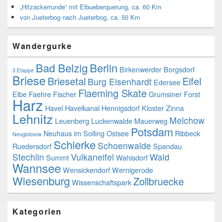
„Hitzackerrunde“ mit Elbueberquerung, ca. 60 Km
von Jueterbog nach Jueterbog, ca. 50 Km
Wandergurke
Bad Belzig
Berlin
Birkenwerder
Borgsdorf
3.Etappe
Briese
Briesetal
Eifel
Burg Eisenhardt
Edersee
Flaeming Skate
Elbe
Faehre
Fischer
Grumsiner Forst
Harz
Havel
Havelkanal
Hennigsdorf
Kloster Zinna
Lehnitz
Melchow
Leuenberg
Luckenwalde
Mauerweg
Potsdam
Neuhaus im Solling
Ostsee
Ribbeck
Neuglobsow
Schierke
Schoenwalde
Ruedersdorf
Spandau
Stechlin
Vulkaneifel
Wald
Summt
Wahlsdorf
Wannsee
Wensickendorf
Wernigerode
Wiesenburg
Zollbruecke
Wissenschaftspark
Kategorien