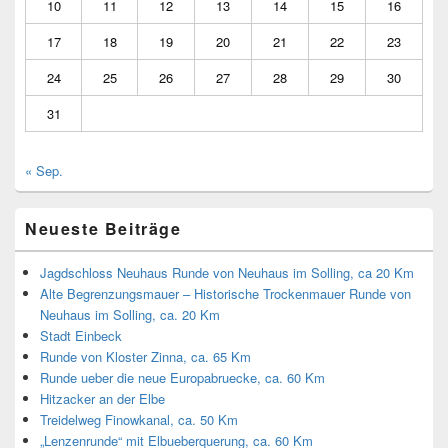
10
11
12
13
14
15
16
17
18
19
20
21
22
23
24
25
26
27
28
29
30
31
« Sep.
Neueste Beiträge
Jagdschloss Neuhaus Runde von Neuhaus im Solling, ca 20 Km
Alte Begrenzungsmauer – Historische Trockenmauer Runde von
Neuhaus im Solling, ca. 20 Km
Stadt Einbeck
Runde von Kloster Zinna, ca. 65 Km
Runde ueber die neue Europabruecke, ca. 60 Km
Hitzacker an der Elbe
Treidelweg Finowkanal, ca. 50 Km
„Lenzenrunde“ mit Elbueberquerung, ca. 60 Km