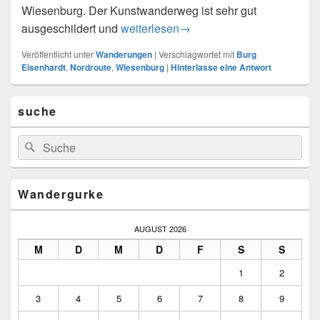
Wiesenburg. Der Kunstwanderweg ist sehr gut
Kunstwanderweg Nordroute ca. 24 km
ausgeschildert und
weiterlesen
→
Veröffentlicht unter
Wanderungen
|
Verschlagwortet mit
Burg
Eisenhardt
,
Nordroute
,
Wiesenburg
|
Hinterlasse eine Antwort
Primärer
suche
Seitenleisten-
Widgetbereich
Suchen
Suchen
nach:
Wandergurke
AUGUST 2026
M
D
M
D
F
S
S
1
2
3
4
5
6
7
8
9