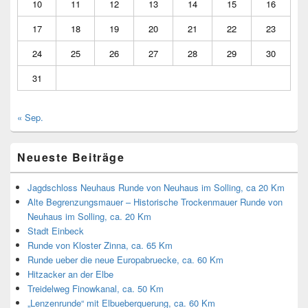
10
11
12
13
14
15
16
17
18
19
20
21
22
23
24
25
26
27
28
29
30
31
« Sep.
Neueste Beiträge
Jagdschloss Neuhaus Runde von Neuhaus im Solling, ca 20 Km
Alte Begrenzungsmauer – Historische Trockenmauer Runde von
Neuhaus im Solling, ca. 20 Km
Stadt Einbeck
Runde von Kloster Zinna, ca. 65 Km
Runde ueber die neue Europabruecke, ca. 60 Km
Hitzacker an der Elbe
Treidelweg Finowkanal, ca. 50 Km
„Lenzenrunde“ mit Elbueberquerung, ca. 60 Km