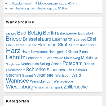
„Hitzackerrunde“ mit Elbueberquerung, ca. 60 Km
von Jueterbog nach Jueterbog, ca. 50 Km
Wandergurke
Bad Belzig
Berlin
Birkenwerder
Borgsdorf
3.Etappe
Briese
Briesetal
Eifel
Burg Eisenhardt
Edersee
Flaeming Skate
Elbe
Faehre
Fischer
Grumsiner Forst
Harz
Havel
Havelkanal
Hennigsdorf
Kloster Zinna
Lehnitz
Melchow
Leuenberg
Luckenwalde
Mauerweg
Potsdam
Neuhaus im Solling
Ostsee
Ribbeck
Neuglobsow
Schierke
Schoenwalde
Ruedersdorf
Spandau
Stechlin
Vulkaneifel
Wald
Summt
Wahlsdorf
Wannsee
Wensickendorf
Wernigerode
Wiesenburg
Zollbruecke
Wissenschaftspark
Kategorien