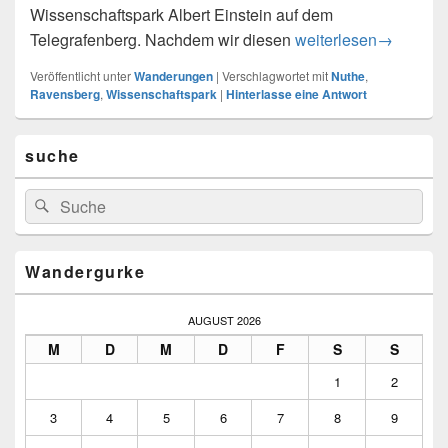
Wissenschaftspark Albert Einstein auf dem
von Potsdam nach Po
Telegrafenberg. Nachdem wir diesen
weiterlesen
→
Veröffentlicht unter
Wanderungen
|
Verschlagwortet mit
Nuthe
,
Ravensberg
,
Wissenschaftspark
|
Hinterlasse eine Antwort
Primärer
suche
Seitenleisten-
Widgetbereich
Suchen
Suchen
nach:
Wandergurke
AUGUST 2026
M
D
M
D
F
S
S
1
2
3
4
5
6
7
8
9