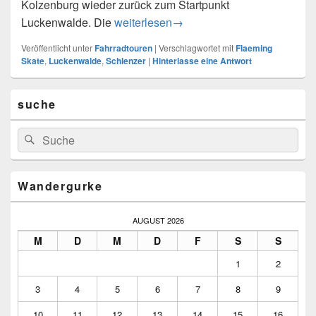
Kolzenburg wieder zurück zum Startpunkt
Die Flaeming Skate Runde, ca. 65 Km
Luckenwalde. Die
weiterlesen
→
Veröffentlicht unter
Fahrradtouren
|
Verschlagwortet mit
Flaeming
Skate
,
Luckenwalde
,
Schlenzer
|
Hinterlasse eine Antwort
Primärer
suche
Seitenleisten-
Widgetbereich
Suchen
Suchen
nach:
Wandergurke
AUGUST 2026
M
D
M
D
F
S
S
1
2
3
4
5
6
7
8
9
10
11
12
13
14
15
16