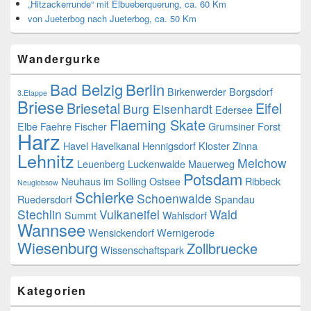
„Hitzackerrunde“ mit Elbueberquerung, ca. 60 Km
von Jueterbog nach Jueterbog, ca. 50 Km
Wandergurke
Bad Belzig
Berlin
Birkenwerder
Borgsdorf
3.Etappe
Briese
Briesetal
Eifel
Burg Eisenhardt
Edersee
Flaeming Skate
Elbe
Faehre
Fischer
Grumsiner Forst
Harz
Havel
Havelkanal
Hennigsdorf
Kloster Zinna
Lehnitz
Melchow
Leuenberg
Luckenwalde
Mauerweg
Potsdam
Neuhaus im Solling
Ostsee
Ribbeck
Neuglobsow
Schierke
Schoenwalde
Ruedersdorf
Spandau
Stechlin
Vulkaneifel
Wald
Summt
Wahlsdorf
Wannsee
Wensickendorf
Wernigerode
Wiesenburg
Zollbruecke
Wissenschaftspark
Kategorien