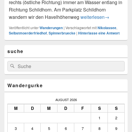
rechts (östliche Richtung) immer am Wasser entlang in
Richtung Schildhorn. Am Parkplatz Schildhorn
S Bhf Nikolassee zum S 
wandern wir den Havelhöhenweg
weiterlesen
→
Veröffentlicht unter
Wanderungen
|
Verschlagwortet mit
Nikolassee
,
Selbstmoerderfriedhof
,
Spinnerbruecke
|
Hinterlasse eine Antwort
Primärer
suche
Seitenleisten-
Widgetbereich
Suchen
Suchen
nach:
Wandergurke
AUGUST 2026
M
D
M
D
F
S
S
1
2
3
4
5
6
7
8
9