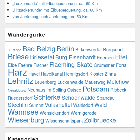
„Lenzenrunde“ mit Elbueberquerung, ca. 60 Km
„Hitzackerrunde“ mit Elbueberquerung, ca. 60 Km
von Jueterbog nach Jueterbog, ca. 50 Km
Wandergurke
Bad Belzig
Berlin
Birkenwerder
Borgsdorf
3.Etappe
Briese
Briesetal
Eifel
Burg Eisenhardt
Edersee
Flaeming Skate
Elbe
Faehre
Fischer
Grumsiner Forst
Harz
Havel
Havelkanal
Hennigsdorf
Kloster Zinna
Lehnitz
Melchow
Leuenberg
Luckenwalde
Mauerweg
Potsdam
Neuhaus im Solling
Ostsee
Ribbeck
Neuglobsow
Schierke
Schoenwalde
Ruedersdorf
Spandau
Stechlin
Vulkaneifel
Wald
Summt
Wahlsdorf
Wannsee
Wensickendorf
Wernigerode
Wiesenburg
Zollbruecke
Wissenschaftspark
Kategorien