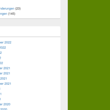
nderungen
(23)
ungen
(145)
er 2022
2022
22
2
22
r 2021
r 2021
 2021
er 2021
1
21
1
r 2020
 2020