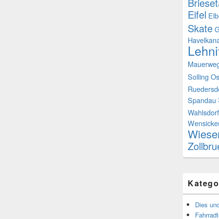
Brieset
Eifel
Elb
Skate
G
Havelkana
Lehni
Mauerwe
Solling
Os
Ruedersd
Spandau
Wahlsdorf
Wensicke
Wiese
Zollbr
Katego
Dies un
Fahrrad