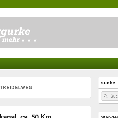
Primärer
suche
Seitenleisten
TREIDELWEG
Widgetberei
Suchen
Suc
nach:
kanal, ca. 50 Km
Wande