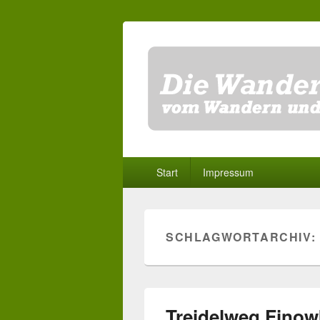
Primäres
Start
Impressum
Menü
SCHLAGWORTARCHIV:
Treidelweg Finow