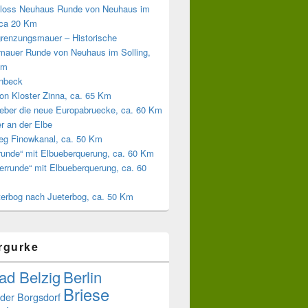
loss Neuhaus Runde von Neuhaus im
 ca 20 Km
grenzungsmauer – Historische
mauer Runde von Neuhaus im Solling,
Km
inbeck
on Kloster Zinna, ca. 65 Km
eber die neue Europabruecke, ca. 60 Km
r an der Elbe
weg Finowkanal, ca. 50 Km
runde“ mit Elbueberquerung, ca. 60 Km
errunde“ mit Elbueberquerung, ca. 60
terbog nach Jueterbog, ca. 50 Km
rgurke
ad Belzig
Berlin
Briese
der
Borgsdorf