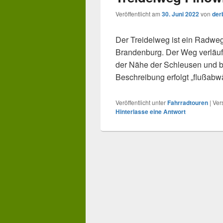
Veröffentlicht am
30. Juni 2022
von
der
Der Treidelweg ist ein Radwe
Brandenburg. Der Weg verläuft
der Nähe der Schleusen und be
Beschreibung erfolgt „flußabw
Veröffentlicht unter
Fahrradtouren
|
Ver
Hinterlasse eine Antwort