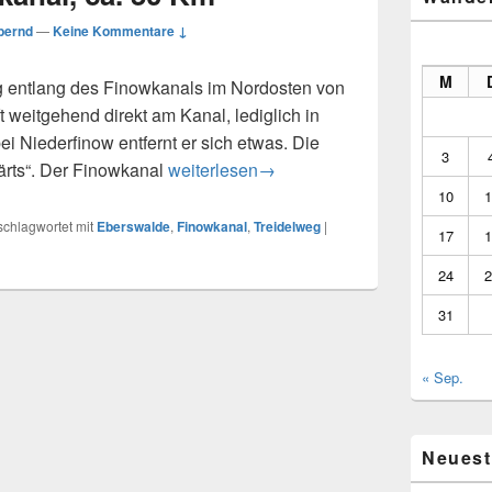
bernd
—
Keine Kommentare ↓
M
g entlang des Finowkanals im Nordosten von
 weitgehend direkt am Kanal, lediglich in
i Niederfinow entfernt er sich etwas. Die
3
Treidelweg Finowkanal, ca. 50 Km
ärts“. Der Finowkanal
weiterlesen
→
10
1
schlagwortet mit
Eberswalde
,
Finowkanal
,
Treidelweg
|
17
1
24
2
31
« Sep.
Neuest