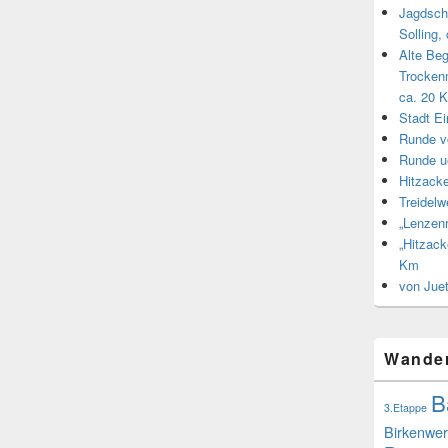
Jagdsch
Solling,
Alte Be
Trocken
ca. 20 
Stadt E
Runde v
Runde u
Hitzacke
Treidel
„Lenzen
„Hitzack
Km
von Jue
Wande
B
3.Etappe
Birkenwer