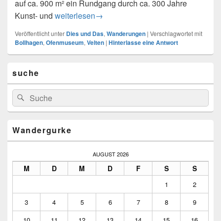
auf ca. 900 m² ein Rundgang durch ca. 300 Jahre
Ofenmuseum Velten
Kunst- und
weiterlesen
→
Veröffentlicht unter
Dies und Das
,
Wanderungen
|
Verschlagwortet mit
Bollhagen
,
Ofenmuseum
,
Velten
|
Hinterlasse eine Antwort
Primärer
suche
Seitenleisten-
Widgetbereich
Suchen
Suchen
nach:
Wandergurke
AUGUST 2026
M
D
M
D
F
S
S
1
2
3
4
5
6
7
8
9
10
11
12
13
14
15
16