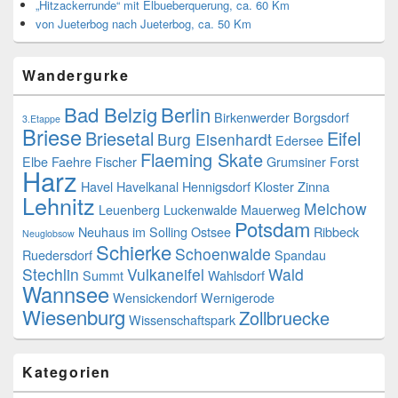
„Hitzackerrunde“ mit Elbueberquerung, ca. 60 Km
von Jueterbog nach Jueterbog, ca. 50 Km
Wandergurke
Bad Belzig
Berlin
Birkenwerder
Borgsdorf
3.Etappe
Briese
Briesetal
Eifel
Burg Eisenhardt
Edersee
Flaeming Skate
Elbe
Faehre
Fischer
Grumsiner Forst
Harz
Havel
Havelkanal
Hennigsdorf
Kloster Zinna
Lehnitz
Melchow
Leuenberg
Luckenwalde
Mauerweg
Potsdam
Neuhaus im Solling
Ostsee
Ribbeck
Neuglobsow
Schierke
Schoenwalde
Ruedersdorf
Spandau
Stechlin
Vulkaneifel
Wald
Summt
Wahlsdorf
Wannsee
Wensickendorf
Wernigerode
Wiesenburg
Zollbruecke
Wissenschaftspark
Kategorien