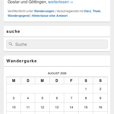
Harzimpressionen . . .
Goslar und Göttingen,
weiterlesen
→
Veröffentlicht unter
Wanderungen
|
Verschlagwortet mit
Harz
,
Thale
,
Wandergegend
|
Hinterlasse eine Antwort
Primärer
suche
Seitenleisten-
Widgetbereich
Suchen
Suchen
nach:
Wandergurke
AUGUST 2026
M
D
M
D
F
S
S
1
2
3
4
5
6
7
8
9
10
11
12
13
14
15
16