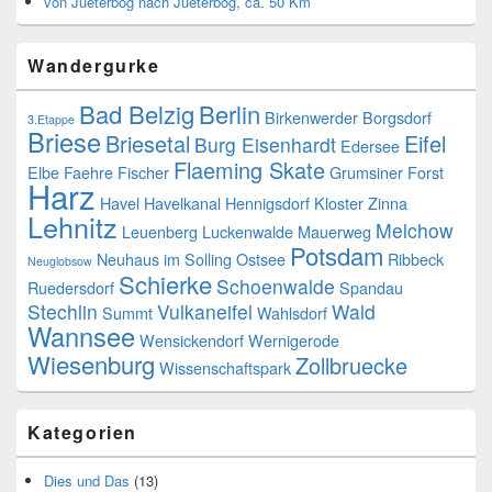
von Jueterbog nach Jueterbog, ca. 50 Km
Wandergurke
Bad Belzig
Berlin
Birkenwerder
Borgsdorf
3.Etappe
Briese
Briesetal
Eifel
Burg Eisenhardt
Edersee
Flaeming Skate
Elbe
Faehre
Fischer
Grumsiner Forst
Harz
Havel
Havelkanal
Hennigsdorf
Kloster Zinna
Lehnitz
Melchow
Leuenberg
Luckenwalde
Mauerweg
Potsdam
Neuhaus im Solling
Ostsee
Ribbeck
Neuglobsow
Schierke
Schoenwalde
Ruedersdorf
Spandau
Stechlin
Vulkaneifel
Wald
Summt
Wahlsdorf
Wannsee
Wensickendorf
Wernigerode
Wiesenburg
Zollbruecke
Wissenschaftspark
Kategorien
Dies und Das
(13)