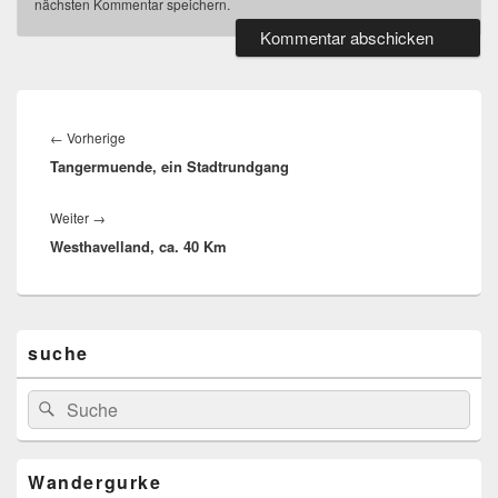
nächsten Kommentar speichern.
Beitragsnavigation
Vorheriger
←
Vorherige
Tangermuende, ein Stadtrundgang
Beitrag:
Nächster
Weiter
→
Westhavelland, ca. 40 Km
Beitrag:
Primärer
suche
Seitenleisten-
Widgetbereich
Suchen
Suchen
nach:
Wandergurke