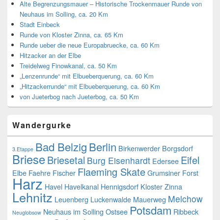
Alte Begrenzungsmauer – Historische Trockenmauer Runde von
Neuhaus im Solling, ca. 20 Km
Stadt Einbeck
Runde von Kloster Zinna, ca. 65 Km
Runde ueber die neue Europabruecke, ca. 60 Km
Hitzacker an der Elbe
Treidelweg Finowkanal, ca. 50 Km
„Lenzenrunde“ mit Elbueberquerung, ca. 60 Km
„Hitzackerrunde“ mit Elbueberquerung, ca. 60 Km
von Jueterbog nach Jueterbog, ca. 50 Km
Wandergurke
Bad Belzig
Berlin
Birkenwerder
Borgsdorf
3.Etappe
Briese
Briesetal
Eifel
Burg Eisenhardt
Edersee
Flaeming Skate
Elbe
Faehre
Fischer
Grumsiner Forst
Harz
Havel
Havelkanal
Hennigsdorf
Kloster Zinna
Lehnitz
Melchow
Leuenberg
Luckenwalde
Mauerweg
Potsdam
Neuhaus im Solling
Ostsee
Ribbeck
Neuglobsow