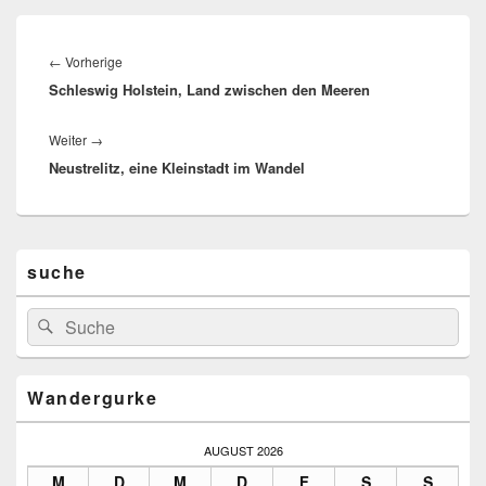
Beitragsnavigation
Vorheriger
←
Vorherige
Schleswig Holstein, Land zwischen den Meeren
Beitrag:
Nächster
Weiter
→
Neustrelitz, eine Kleinstadt im Wandel
Beitrag:
Primärer
suche
Seitenleisten-
Widgetbereich
Suchen
Suchen
nach:
Wandergurke
AUGUST 2026
M
D
M
D
F
S
S