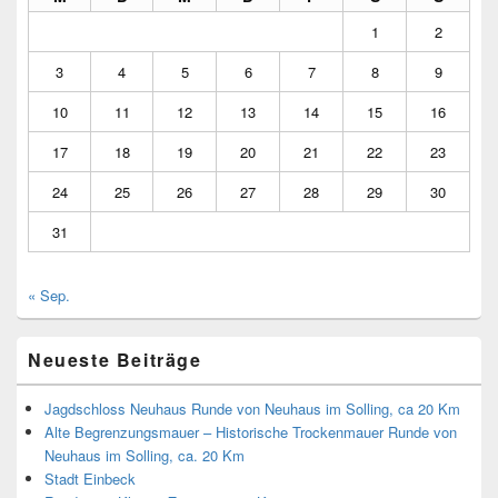
1
2
3
4
5
6
7
8
9
10
11
12
13
14
15
16
17
18
19
20
21
22
23
24
25
26
27
28
29
30
31
« Sep.
Neueste Beiträge
Jagdschloss Neuhaus Runde von Neuhaus im Solling, ca 20 Km
Alte Begrenzungsmauer – Historische Trockenmauer Runde von
Neuhaus im Solling, ca. 20 Km
Stadt Einbeck