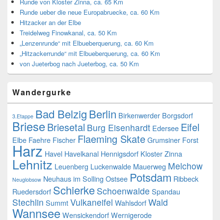
Runde von Kloster Zinna, ca. 65 Km
Runde ueber die neue Europabruecke, ca. 60 Km
Hitzacker an der Elbe
Treidelweg Finowkanal, ca. 50 Km
„Lenzenrunde“ mit Elbueberquerung, ca. 60 Km
„Hitzackerrunde“ mit Elbueberquerung, ca. 60 Km
von Jueterbog nach Jueterbog, ca. 50 Km
Wandergurke
Bad Belzig
Berlin
Birkenwerder
Borgsdorf
3.Etappe
Briese
Briesetal
Eifel
Burg Eisenhardt
Edersee
Flaeming Skate
Elbe
Faehre
Fischer
Grumsiner Forst
Harz
Havel
Havelkanal
Hennigsdorf
Kloster Zinna
Lehnitz
Melchow
Leuenberg
Luckenwalde
Mauerweg
Potsdam
Neuhaus im Solling
Ostsee
Ribbeck
Neuglobsow
Schierke
Schoenwalde
Ruedersdorf
Spandau
Stechlin
Vulkaneifel
Wald
Summt
Wahlsdorf
Wannsee
Wensickendorf
Wernigerode