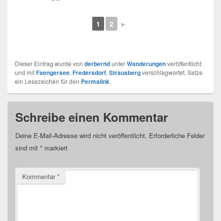
1
2
►
Dieser Eintrag wurde von
derbernd
unter
Wanderungen
veröffentlicht
und mit
Faengersee
,
Fredersdorf
,
Strausberg
verschlagwortet. Setze
ein Lesezeichen für den
Permalink
.
Schreibe einen Kommentar
Deine E-Mail-Adresse wird nicht veröffentlicht.
Erforderliche Felder
sind mit
*
markiert
Kommentar
*