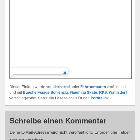
Dieser Eintrag wurde von
derbernd
unter
Fahrradtouren
veröffentlicht
und mit
Buecherwaage Schlenzig
,
Flaeming Skate
,
RK6
,
Wahlsdorf
verschlagwortet. Setze ein Lesezeichen für den
Permalink
.
Schreibe einen Kommentar
Deine E-Mail-Adresse wird nicht veröffentlicht.
Erforderliche Felder
sind mit
*
markiert