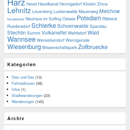
Harz
Havel
Havelkanal
Hennigsdorf
Kloster Zinna
Lehnitz
Melchow
Leuenberg
Luckenwalde
Mauerweg
Potsdam
Neuhaus im Solling
Ostsee
Ribbeck
Neuglobsow
Schierke
Schoenwalde
Ruedersdorf
Spandau
Stechlin
Vulkaneifel
Wald
Summt
Wahlsdorf
Wannsee
Wensickendorf
Wernigerode
Wiesenburg
Zollbruecke
Wissenschaftspark
Kategorien
Dies und Das
(13)
Fahrradtouren
(38)
Infos
(1)
Stadtwanderungen
(23)
Wanderungen
(145)
Archiv