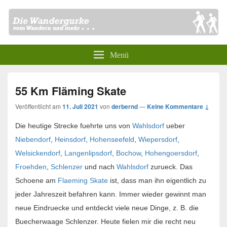
Menü
55 Km Fläming Skate
Veröffentlicht am
11. Juli 2021
von
derbernd
—
Keine Kommentare ↓
Die heutige Strecke fuehrte uns von
Wahlsdorf
ueber
Niebendorf
,
Heinsdorf
,
Hohenseefeld
,
Wiepersdorf
,
Welsickendorf
,
Langenlipsdorf
,
Bochow
,
Hohengoersdorf
,
Froehden
,
Schlenzer
und nach
Wahlsdorf
zurueck. Das
Schoene am
Flaeming Skate
ist, dass man ihn eigentlich zu
jeder Jahreszeit befahren kann. Immer wieder gewinnt man
neue Eindruecke und entdeckt viele neue Dinge, z. B. die
Buecherwaage Schlenzer. Heute fielen mir die recht neu