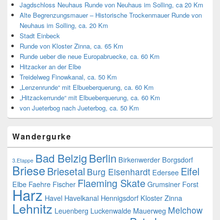
Lehnitz
Melchow
Leuenberg
Luckenwalde
Mauerweg
Potsdam
Neuhaus im Solling
Ostsee
Ribbeck
Neuglobsow
Schierke
Schoenwalde
Ruedersdorf
Spandau
Stechlin
Vulkaneifel
Wald
Summt
Wahlsdorf
Wannsee
Wensickendorf
Wernigerode
Wiesenburg
Zollbruecke
Wissenschaftspark
Kategorien
Dies und Das
(13)
Fahrradtouren
(38)
Infos
(1)
Stadtwanderungen
(23)
Wanderungen
(145)
Archiv
September 2022