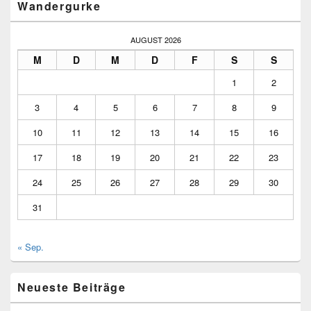
Neueste Beiträge
Jagdschloss Neuhaus Runde von Neuhaus im Solling, ca 20 Km
Alte Begrenzungsmauer – Historische Trockenmauer Runde von
Neuhaus im Solling, ca. 20 Km
Stadt Einbeck
Runde von Kloster Zinna, ca. 65 Km
Runde ueber die neue Europabruecke, ca. 60 Km
Hitzacker an der Elbe
Treidelweg Finowkanal, ca. 50 Km
„Lenzenrunde“ mit Elbueberquerung, ca. 60 Km
„Hitzackerrunde“ mit Elbueberquerung, ca. 60 Km
von Jueterbog nach Jueterbog, ca. 50 Km
Wandergurke
Bad Belzig
Berlin
Birkenwerder
Borgsdorf
3.Etappe
Briese
Briesetal
Eifel
Burg Eisenhardt
Edersee
Flaeming Skate
Elbe
Faehre
Fischer
Grumsiner Forst
Harz
Havel
Havelkanal
Hennigsdorf
Kloster Zinna