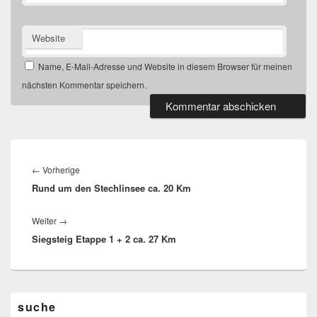
Website
Name, E-Mail-Adresse und Website in diesem Browser für meinen
nächsten Kommentar speichern.
Beitragsnavigation
Vorheriger
←
Vorherige
Rund um den Stechlinsee ca. 20 Km
Beitrag:
Nächster
Weiter
→
Siegsteig Etappe 1 + 2 ca. 27 Km
Beitrag:
Primärer
suche
Seitenleisten-