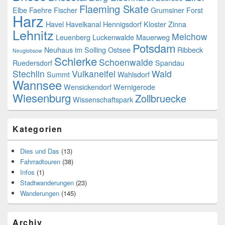
Flaeming Skate
Elbe
Faehre
Fischer
Grumsiner Forst
Harz
Havel
Havelkanal
Hennigsdorf
Kloster Zinna
Lehnitz
Melchow
Leuenberg
Luckenwalde
Mauerweg
Potsdam
Neuhaus im Solling
Ostsee
Ribbeck
Neuglobsow
Schierke
Schoenwalde
Ruedersdorf
Spandau
Stechlin
Vulkaneifel
Wald
Summt
Wahlsdorf
Wannsee
Wensickendorf
Wernigerode
Wiesenburg
Zollbruecke
Wissenschaftspark
Kategorien
Dies und Das
(13)
Fahrradtouren
(38)
Infos
(1)
Stadtwanderungen
(23)
Wanderungen
(145)
Archiv