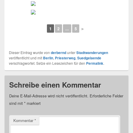
1
2
...
5
►
Dieser Eintrag wurde von
derbernd
unter
Stadtwanderungen
veröffentlicht und mit
Berlin
,
Priesterweg
,
Suedgelaende
verschlagwortet. Setze ein Lesezeichen für den
Permalink
.
Schreibe einen Kommentar
Deine E-Mail-Adresse wird nicht veröffentlicht.
Erforderliche Felder
sind mit
*
markiert
Kommentar
*