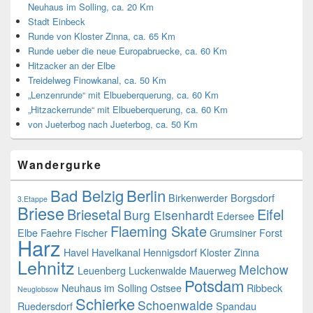
Neuhaus im Solling, ca. 20 Km
Stadt Einbeck
Runde von Kloster Zinna, ca. 65 Km
Runde ueber die neue Europabruecke, ca. 60 Km
Hitzacker an der Elbe
Treidelweg Finowkanal, ca. 50 Km
„Lenzenrunde“ mit Elbueberquerung, ca. 60 Km
„Hitzackerrunde“ mit Elbueberquerung, ca. 60 Km
von Jueterbog nach Jueterbog, ca. 50 Km
Wandergurke
Bad Belzig
Berlin
Birkenwerder
Borgsdorf
3.Etappe
Briese
Briesetal
Eifel
Burg Eisenhardt
Edersee
Flaeming Skate
Elbe
Faehre
Fischer
Grumsiner Forst
Harz
Havel
Havelkanal
Hennigsdorf
Kloster Zinna
Lehnitz
Melchow
Leuenberg
Luckenwalde
Mauerweg
Potsdam
Neuhaus im Solling
Ostsee
Ribbeck
Neuglobsow
Schierke
Schoenwalde
Ruedersdorf
Spandau