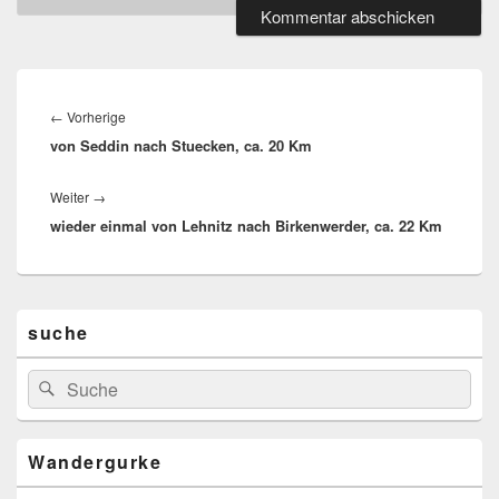
Beitragsnavigation
Vorheriger
←
Vorherige
von Seddin nach Stuecken, ca. 20 Km
Beitrag:
Nächster
Weiter
→
wieder einmal von Lehnitz nach Birkenwerder, ca. 22 Km
Beitrag:
Primärer
suche
Seitenleisten-
Widgetbereich
Suchen
Suchen
nach:
Wandergurke