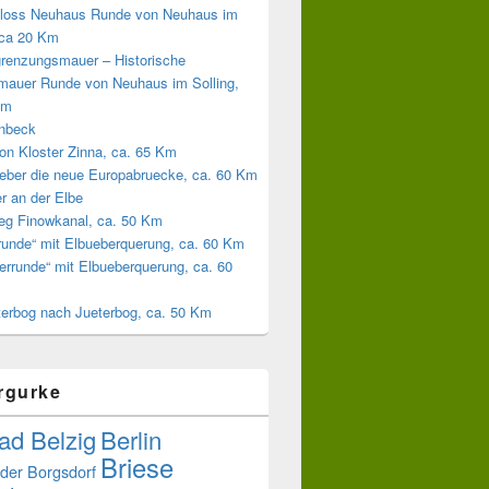
loss Neuhaus Runde von Neuhaus im
 ca 20 Km
grenzungsmauer – Historische
mauer Runde von Neuhaus im Solling,
Km
inbeck
on Kloster Zinna, ca. 65 Km
eber die neue Europabruecke, ca. 60 Km
r an der Elbe
weg Finowkanal, ca. 50 Km
runde“ mit Elbueberquerung, ca. 60 Km
errunde“ mit Elbueberquerung, ca. 60
terbog nach Jueterbog, ca. 50 Km
rgurke
ad Belzig
Berlin
Briese
der
Borgsdorf