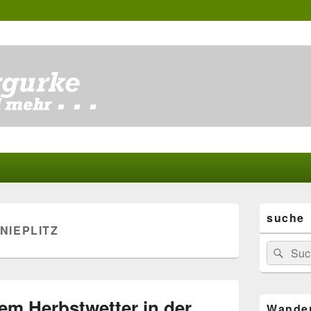
Primärer
suche
Seitenleisten
NIEPLITZ
Widgetberei
Suchen
Suc
nach:
em Herbstwetter in der
Wande