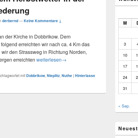
iederung
n
derbernd
—
Keine Kommentare ↓
M
 an der Kirche in Dobbrikow. Dem
folgend erreichten wir nach ca. 4 Km das
3
en wir den Strassweg in Richtung Norden,
10
1
22 Km bei sonnigem Herbstwetter in der Nuthe
ergen erreichten
weiterlesen
→
17
1
chlagwortet mit
Dobbrikow
,
Nieplitz
,
Nuthe
|
Hinterlasse
24
2
31
« Sep.
Neuest