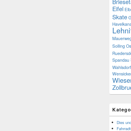
Brieset
Eifel
Elb
Skate
G
Havelkana
Lehni
Mauerwe
Solling
Os
Ruedersd
Spandau
Wahlsdorf
Wensicke
Wiese
Zollbr
Katego
Dies un
Fahrrad