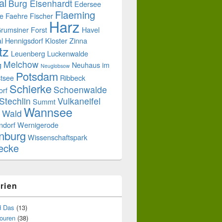
al
Burg Eisenhardt
Edersee
Flaeming
e
Faehre
Fischer
Harz
rumsiner Forst
Havel
l
Hennigsdorf
Kloster Zinna
tz
Leuenberg
Luckenwalde
Melchow
g
Neuhaus im
Neuglobsow
Potsdam
tsee
Ribbeck
Schierke
Schoenwalde
orf
Stechlin
Vulkaneifel
Summt
Wannsee
Wald
ndorf
Wernigerode
nburg
Wissenschaftspark
uecke
rien
d Das
(13)
touren
(38)