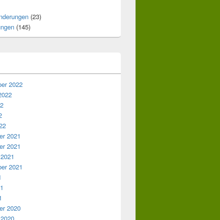
nderungen
(23)
ungen
(145)
er 2022
2022
22
2
22
r 2021
r 2021
 2021
er 2021
1
21
1
r 2020
 2020