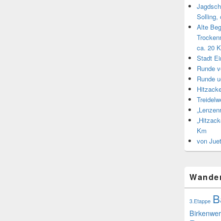
Jagdsch
Solling,
Alte Be
Trocken
ca. 20 
Stadt E
Runde v
Runde u
Hitzacke
Treidel
„Lenzen
„Hitzack
Km
von Jue
Wande
B
3.Etappe
Birkenwer