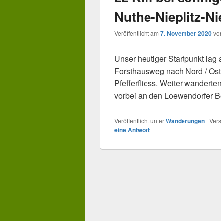
Nuthe-Nieplitz-N
Veröffentlicht am
7. November 2020
vo
Unser heutiger Startpunkt lag
Forsthausweg nach Nord / Ost 
Pfefferfliess. Weiter wandert
vorbei an den Loewendorfer B
Veröffentlicht unter
Wanderungen
|
Vers
eine Antwort