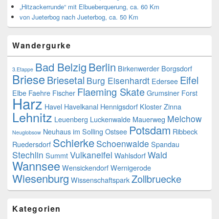
„Hitzackerrunde“ mit Elbueberquerung, ca. 60 Km
von Jueterbog nach Jueterbog, ca. 50 Km
Wandergurke
Bad Belzig
Berlin
Birkenwerder
Borgsdorf
3.Etappe
Briese
Briesetal
Eifel
Burg Eisenhardt
Edersee
Flaeming Skate
Elbe
Faehre
Fischer
Grumsiner Forst
Harz
Havel
Havelkanal
Hennigsdorf
Kloster Zinna
Lehnitz
Melchow
Leuenberg
Luckenwalde
Mauerweg
Potsdam
Neuhaus im Solling
Ostsee
Ribbeck
Neuglobsow
Schierke
Schoenwalde
Ruedersdorf
Spandau
Stechlin
Vulkaneifel
Wald
Summt
Wahlsdorf
Wannsee
Wensickendorf
Wernigerode
Wiesenburg
Zollbruecke
Wissenschaftspark
Kategorien