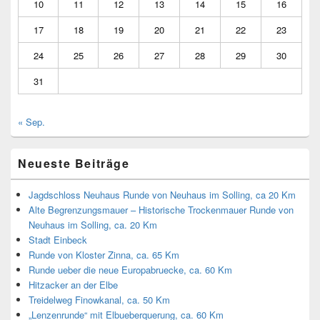
10
11
12
13
14
15
16
17
18
19
20
21
22
23
24
25
26
27
28
29
30
31
« Sep.
Neueste Beiträge
Jagdschloss Neuhaus Runde von Neuhaus im Solling, ca 20 Km
Alte Begrenzungsmauer – Historische Trockenmauer Runde von
Neuhaus im Solling, ca. 20 Km
Stadt Einbeck
Runde von Kloster Zinna, ca. 65 Km
Runde ueber die neue Europabruecke, ca. 60 Km
Hitzacker an der Elbe
Treidelweg Finowkanal, ca. 50 Km
„Lenzenrunde“ mit Elbueberquerung, ca. 60 Km