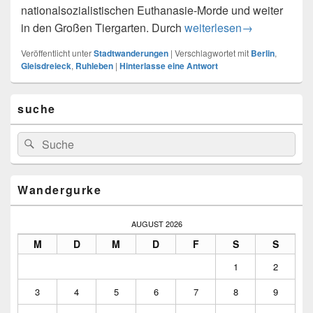
nationalsozialistischen Euthanasie-Morde und weiter
vom Gleisdreieck nach Ru
in den Großen Tiergarten. Durch
weiterlesen
→
Veröffentlicht unter
Stadtwanderungen
|
Verschlagwortet mit
Berlin
,
Gleisdreieck
,
Ruhleben
|
Hinterlasse eine Antwort
Primärer
suche
Seitenleisten-
Widgetbereich
Suchen
Suchen
nach:
Wandergurke
AUGUST 2026
M
D
M
D
F
S
S
1
2
3
4
5
6
7
8
9