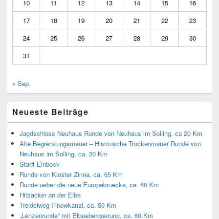
10
11
12
13
14
15
16
17
18
19
20
21
22
23
24
25
26
27
28
29
30
31
« Sep.
Neueste Beiträge
Jagdschloss Neuhaus Runde von Neuhaus im Solling, ca 20 Km
Alte Begrenzungsmauer – Historische Trockenmauer Runde von
Neuhaus im Solling, ca. 20 Km
Stadt Einbeck
Runde von Kloster Zinna, ca. 65 Km
Runde ueber die neue Europabruecke, ca. 60 Km
Hitzacker an der Elbe
Treidelweg Finowkanal, ca. 50 Km
„Lenzenrunde“ mit Elbueberquerung, ca. 60 Km