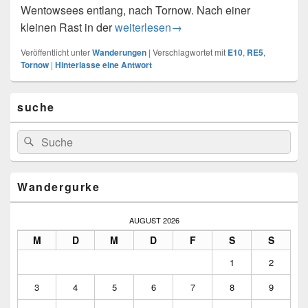
Wentowsees entlang, nach Tornow. Nach einer
Dannenwalde nach Zehdenick ca. 25 k
kleinen Rast in der
weiterlesen
→
Veröffentlicht unter
Wanderungen
|
Verschlagwortet mit
E10
,
RE5
,
Tornow
|
Hinterlasse eine Antwort
Primärer
suche
Seitenleisten-
Widgetbereich
Suchen
Suchen
nach:
Wandergurke
AUGUST 2026
M
D
M
D
F
S
S
1
2
3
4
5
6
7
8
9