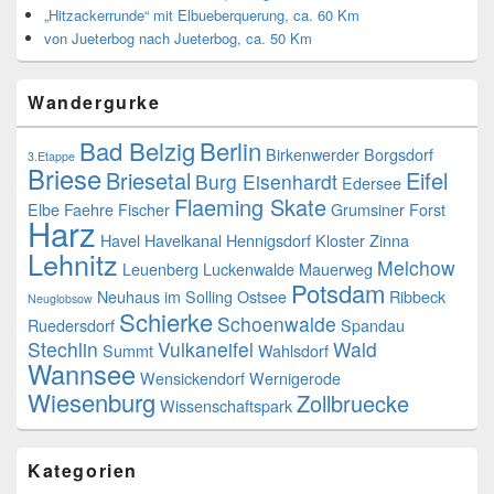
„Hitzackerrunde“ mit Elbueberquerung, ca. 60 Km
von Jueterbog nach Jueterbog, ca. 50 Km
Wandergurke
Bad Belzig
Berlin
Birkenwerder
Borgsdorf
3.Etappe
Briese
Briesetal
Eifel
Burg Eisenhardt
Edersee
Flaeming Skate
Elbe
Faehre
Fischer
Grumsiner Forst
Harz
Havel
Havelkanal
Hennigsdorf
Kloster Zinna
Lehnitz
Melchow
Leuenberg
Luckenwalde
Mauerweg
Potsdam
Neuhaus im Solling
Ostsee
Ribbeck
Neuglobsow
Schierke
Schoenwalde
Ruedersdorf
Spandau
Stechlin
Vulkaneifel
Wald
Summt
Wahlsdorf
Wannsee
Wensickendorf
Wernigerode
Wiesenburg
Zollbruecke
Wissenschaftspark
Kategorien