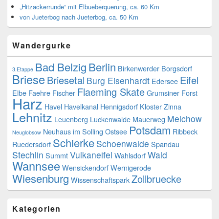
„Hitzackerrunde“ mit Elbueberquerung, ca. 60 Km
von Jueterbog nach Jueterbog, ca. 50 Km
Wandergurke
Bad Belzig
Berlin
Birkenwerder
Borgsdorf
3.Etappe
Briese
Briesetal
Eifel
Burg Eisenhardt
Edersee
Flaeming Skate
Elbe
Faehre
Fischer
Grumsiner Forst
Harz
Havel
Havelkanal
Hennigsdorf
Kloster Zinna
Lehnitz
Melchow
Leuenberg
Luckenwalde
Mauerweg
Potsdam
Neuhaus im Solling
Ostsee
Ribbeck
Neuglobsow
Schierke
Schoenwalde
Ruedersdorf
Spandau
Stechlin
Vulkaneifel
Wald
Summt
Wahlsdorf
Wannsee
Wensickendorf
Wernigerode
Wiesenburg
Zollbruecke
Wissenschaftspark
Kategorien