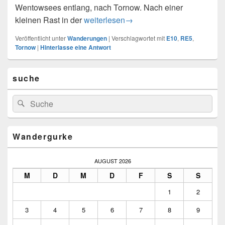
Wentowsees entlang, nach Tornow. Nach einer
Dannenwalde nach Zehdenick ca. 25 k
kleinen Rast in der
weiterlesen
→
Veröffentlicht unter
Wanderungen
|
Verschlagwortet mit
E10
,
RE5
,
Tornow
|
Hinterlasse eine Antwort
Primärer
suche
Seitenleisten-
Widgetbereich
Suchen
Suchen
nach:
Wandergurke
AUGUST 2026
M
D
M
D
F
S
S
1
2
3
4
5
6
7
8
9