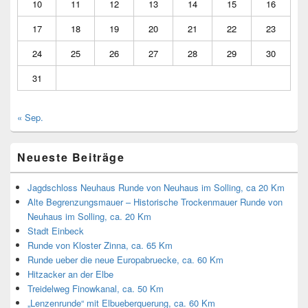
10
11
12
13
14
15
16
17
18
19
20
21
22
23
24
25
26
27
28
29
30
31
« Sep.
Neueste Beiträge
Jagdschloss Neuhaus Runde von Neuhaus im Solling, ca 20 Km
Alte Begrenzungsmauer – Historische Trockenmauer Runde von
Neuhaus im Solling, ca. 20 Km
Stadt Einbeck
Runde von Kloster Zinna, ca. 65 Km
Runde ueber die neue Europabruecke, ca. 60 Km
Hitzacker an der Elbe
Treidelweg Finowkanal, ca. 50 Km
„Lenzenrunde“ mit Elbueberquerung, ca. 60 Km